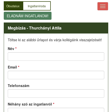
Óbudalux
Ingatlaniroda
ELADNÁM INGATLANOM!
Megbízás - Thurchányi Attila
Töltse ki az alábbi űrlapot és várja kollégáink visszajelzését!
Név
*
Email
*
Telefonszám
Néhány szó az ingatlanról
*