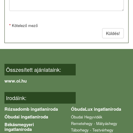
*
Kötelező mező
Küldés!
Összesített ajánlataink:
www.oi.hu
Irodáink:
Rózsadomb ingatlaniroda
ÓbudaLux ingatlaniroda
Óbudai ingatlaniroda
Óbudai Hegyvidék
Remetehegy - Mátyáshegy
Békásmegyeri
ingatlaniroda
Táborhegy - Testvérhegy