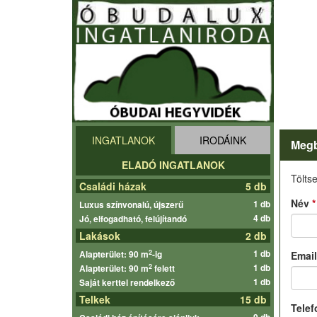
INGATLANOK
IRODÁINK
Megb
ELADÓ INGATLANOK
Töltse
Családi házak
5 db
Név
*
1 db
Luxus színvonalú, újszerű
4 db
Jó, elfogadható, felújítandó
Lakások
2 db
1 db
2
Alapterület: 90 m
-ig
Emai
1 db
2
Alapterület: 90 m
felett
1 db
Saját kerttel rendelkező
Telkek
15 db
Tele