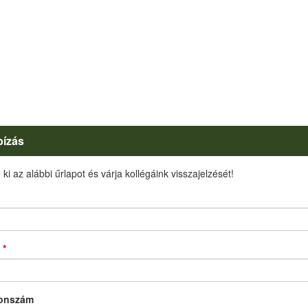
ízás
 ki az alábbi űrlapot és várja kollégáink visszajelzését!
l
*
fonszám