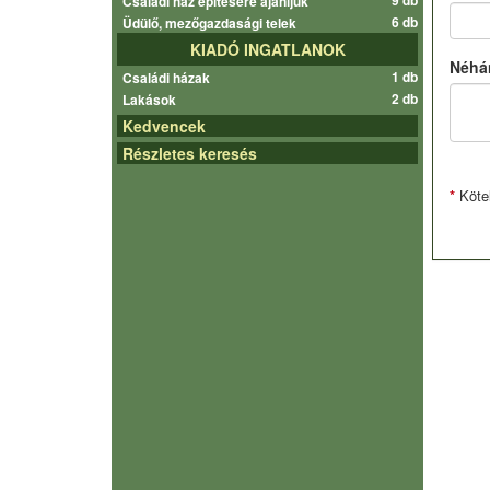
9 db
Családi ház építésére ajánljuk
6 db
Üdülő, mezőgazdasági telek
KIADÓ INGATLANOK
Néhán
1 db
Családi házak
2 db
Lakások
Kedvencek
Részletes keresés
*
Köte