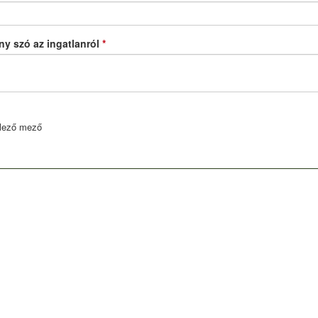
y szó az ingatlanról
*
lező mező